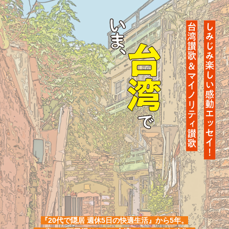
『20代で隠居 週休5日の快適生活』から5年。