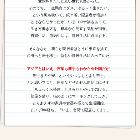
変調をきたした若い世代も多かった。
そのうち、一生懸命はダメ、ゆる～く生きたい、
という風も吹いて、続々若い隠居者が増加！
とはならなかったが、いまコロナ禍もあって、
生き方働き方を、根本から見直す気配が到来。
自粛生活、節約生活は、隠居生活に通底する。
そんななか、我らが隠居者はとうに東京を捨て、
台湾へと居を移し、新しい隠居生活に入っていた。
アジアとはいえ、言葉も勝手もわからぬ外国だが、
先行きの不安、というやつはもとより苦手。
ふと思い立つと、用意などぜんぜん周到にはせず、
「ちょっくら移住」とさらりとやってのける。
部屋を借り、猫のようにマーキングして歩き、
とりあえずの家具や食器を揃えて生活開始。
そいで3年経ち、『いま、台湾で隠居してます』