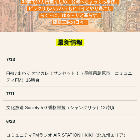
30歳で17万円握りしめ、台湾へちょっくら移住。
ビックリもハラハラもヒョイとやり過ごし
らく～に、ゆる～りと暮らす、
隠居三昧の日々！
最新情報
7/13
FMひまわり オツカレ！サンセット！（長崎県島原市 コミュニ
ティFM）16時台
7/11
文化放送 Society 5.0 香格里拉（シャングリラ）12時頃
6/23
コミュニティFMラジオ AIR STATIONHIKIKI（北九州エリア）