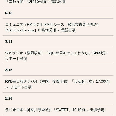
「幸わう街」12時10分頃～ 電話出演
6/18
コミュニティFMラジオ FMサルース（横浜市青葉区周辺）
｢SALUS all in one｣ 13時20分頃～ 電話出演
3/31
SBSラジオ（静岡放送）「内山絵里加のふくわうち」14:05頃～
リモート出演
2/15
RKB毎日放送ラジオ（福岡、佐賀全域）「よなおし堂」17:00頃
～ リモート出演
1/26
ラジオ日本（神奈川県全域）「SWEET」10:10頃～ 出演予定