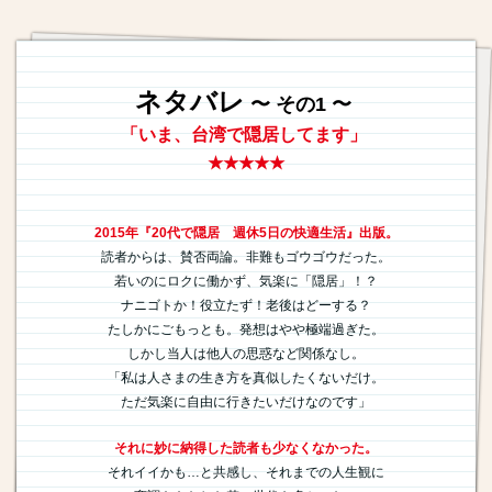
ネタバレ
〜 その1 〜
「いま、台湾で隠居してます」
★★★★★
2015年『20代で隠居 週休5日の快適生活』出版。
読者からは、賛否両論。非難もゴウゴウだった。
若いのにロクに働かず、気楽に「隠居」！？
ナニゴトか！役立たず！老後はどーする？
たしかにごもっとも。発想はやや極端過ぎた。
しかし当人は他人の思惑など関係なし。
「私は人さまの生き方を真似したくないだけ。
ただ気楽に自由に行きたいだけなのです」
それに妙に納得した読者も少なくなかった。
それイイかも…と共感し、それまでの人生観に