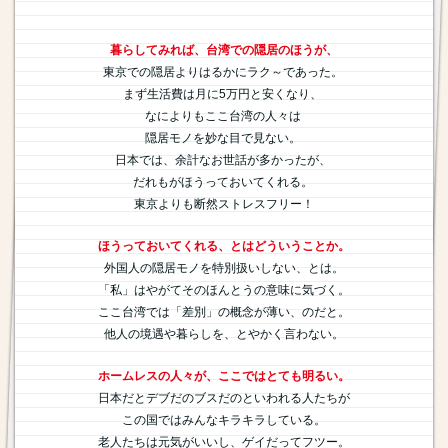
暮らしてみれば、台湾での隠居のほうが、
東京での隠居よりはるかにラク～であった。
まず生活費は月に5万円と安くなり、
なによりもここ台湾の人々は
隠居モノを妙な目で見ない。
日本では、余計なお世話が多かったが、
だれもがほうっておいてくれる。
東京よりも断然ストレスフリー！
ほうっておいてくれる、とはどういうことか。
外国人の隠居モノを特別扱いしない、とは。
「私」はやがてそのほんとうの意味に気づく。
ここ台湾では「差別」の概念が薄い、のだと。
他人の境遇や暮らしを、とやかく言わない。
ホームレスの人々が、ここではとても明るい。
日本だとデブだのブスだのといわれる人たちが
この国ではみんなキラキラしている。
老人たちは元気がいいし、ゲイだってフツー。